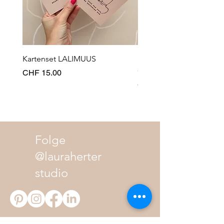
Kartenset LALIMUUS
Kartenset MERRY
CHRISTMOUSE
Preis
CHF 15.00
Preis
CHF 16.00
Folge
@lauraherter
studio