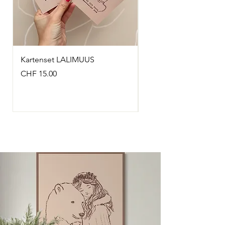
Kartenset LALIMUUS
Kartenset MERRY
CHRISTMOUSE
Preis
CHF 15.00
Preis
CHF 16.00