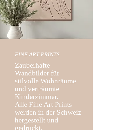
FINE ART PRINTS
Zauberhafte
Wandbilder für
stilvolle Wohnräume
und verträumte
Kinderzimmer.
Alle Fine Art Prints
werden in der Schweiz
hergestellt und
gedruckt.